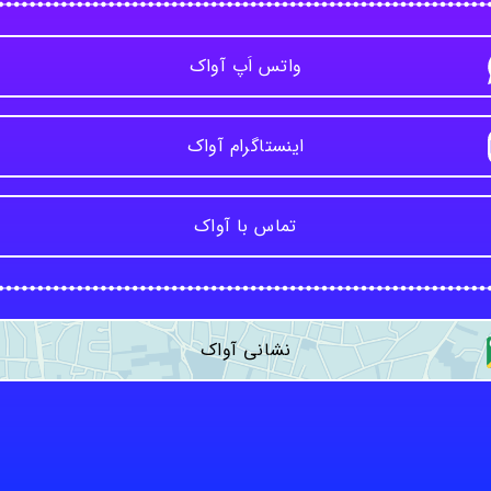
واتس اَپ آواک
اینستاگرام آواک
تماس با آواک
نشانی آواک