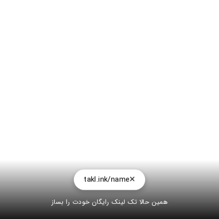
takl.ink/name
همین حالا تک لینک رایگان خودت را بساز