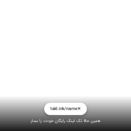
takl.ink/name
همین حالا تک لینک رایگان خودت را بساز