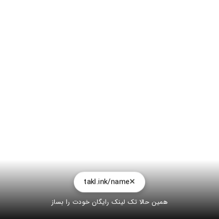
takl.ink/name
همین حالا تک لینک رایگان خودت را بساز