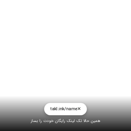
takl.ink/name
همین حالا تک لینک رایگان خودت را بساز