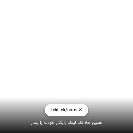
takl.ink/name
همین حالا تک لینک رایگان خودت را بساز