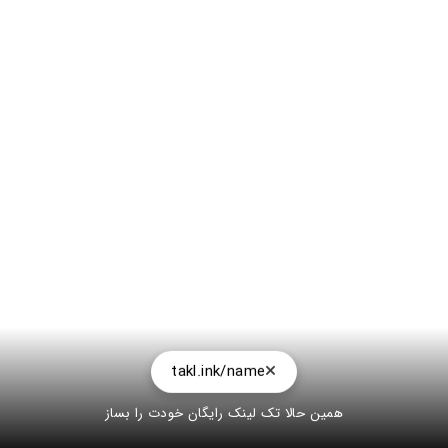
takl.ink/name
همین حالا تک لینک رایگان خودت را بساز