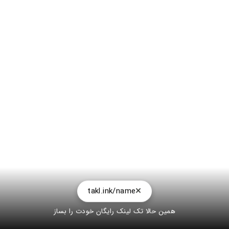
takl.ink/name
همین حالا تک لینک رایگان خودت را بساز