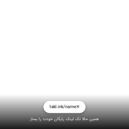
takl.ink/name
همین حالا تک لینک رایگان خودت را بساز