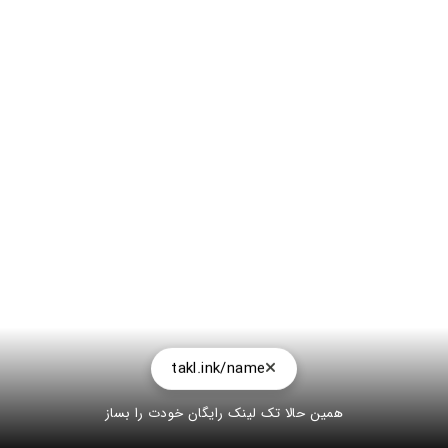
takl.ink/name
همین حالا تک لینک رایگان خودت را بساز