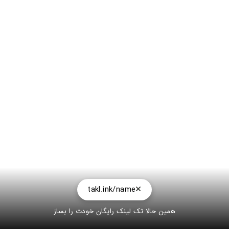
takl.ink/name
همین حالا تک لینک رایگان خودت را بساز