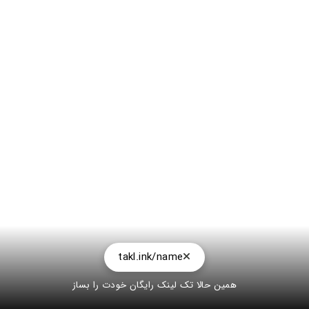
takl.ink/name
همین حالا تک لینک رایگان خودت را بساز