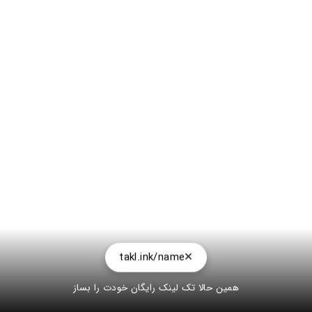
takl.ink/name
همین حالا تک لینک رایگان خودت را بساز