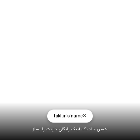
takl.ink/name
همین حالا تک لینک رایگان خودت را بساز