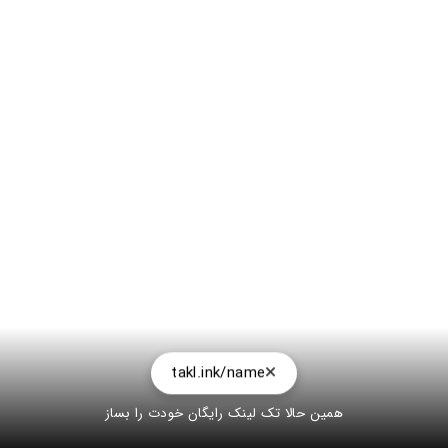
takl.ink/name
همین حالا تک لینک رایگان خودت را بساز