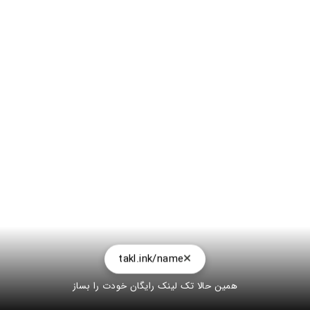
takl.ink/name
همین حالا تک لینک رایگان خودت را بساز