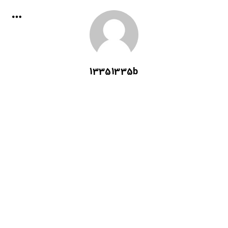
13351335b