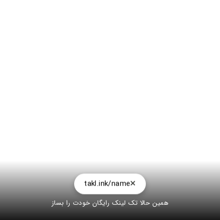
takl.ink/name
همین حالا تک لینک رایگان خودت را بساز