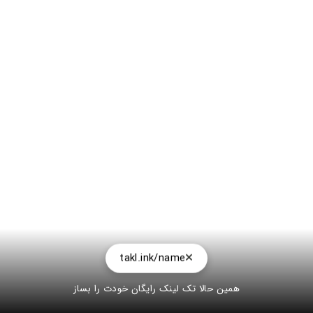
takl.ink/name
همین حالا تک لینک رایگان خودت را بساز