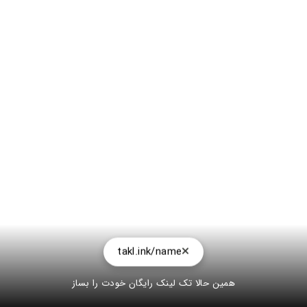
takl.ink/name
همین حالا تک لینک رایگان خودت را بساز