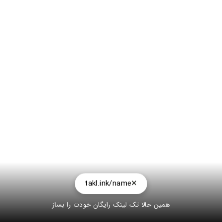
takl.ink/name
همین حالا تک لینک رایگان خودت را بساز