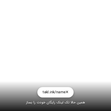
takl.ink/name
همین حالا تک لینک رایگان خودت را بساز