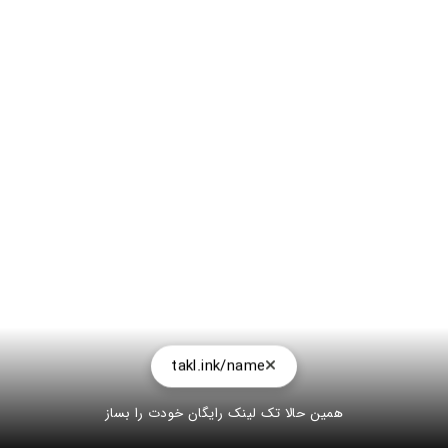
takl.ink/name
همین حالا تک لینک رایگان خودت را بساز