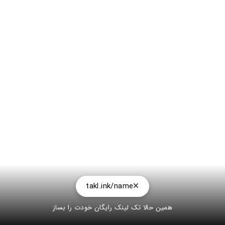
takl.ink/name
همین حالا تک لینک رایگان خودت را بساز