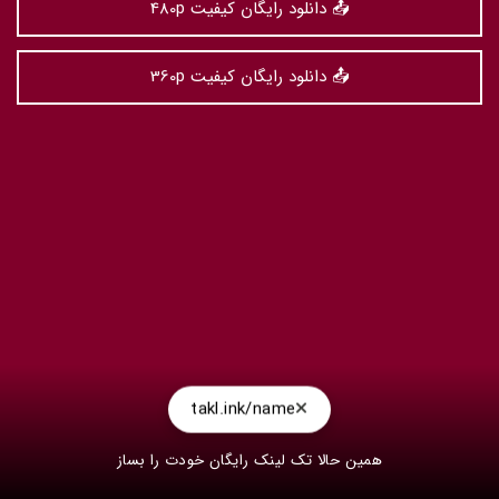
📤 دانلود رایگان کیفیت 480p
📤 دانلود رایگان کیفیت 360p
takl.ink/name
همین حالا تک لینک رایگان خودت را بساز