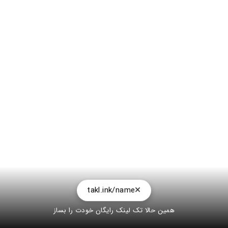
takl.ink/name
همین حالا تک لینک رایگان خودت را بساز