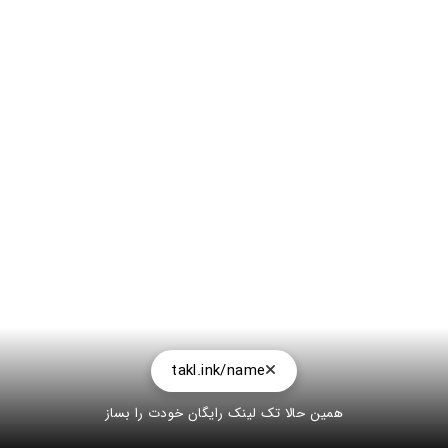
takl.ink/name
همین حالا تک لینک رایگان خودت را بساز