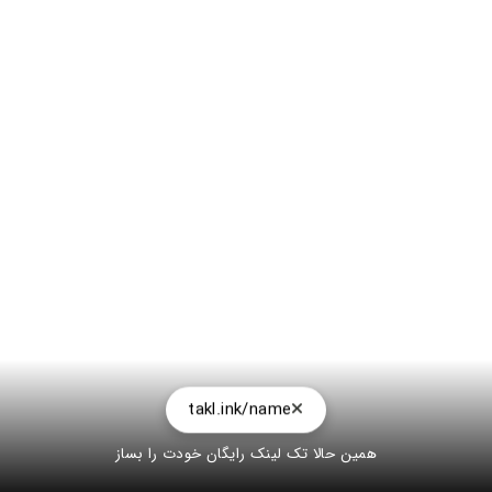
takl.ink/name
همین حالا تک لینک رایگان خودت را بساز