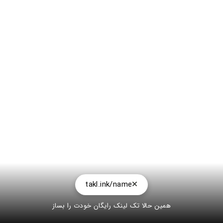
takl.ink/name
همین حالا تک لینک رایگان خودت را بساز