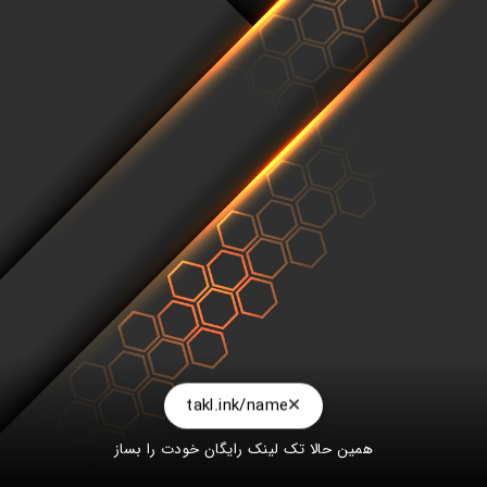
takl.ink/name
همین حالا تک لینک رایگان خودت را بساز