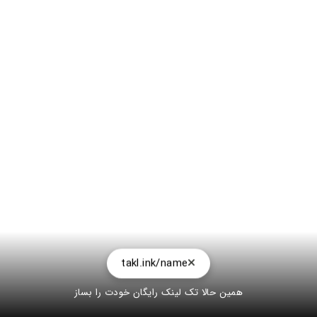
takl.ink/name
همین حالا تک لینک رایگان خودت را بساز