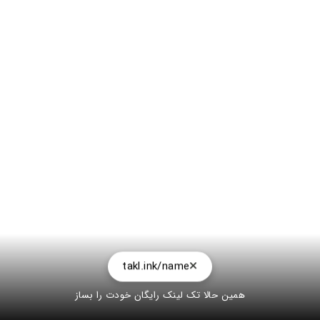
takl.ink/name
همین حالا تک لینک رایگان خودت را بساز