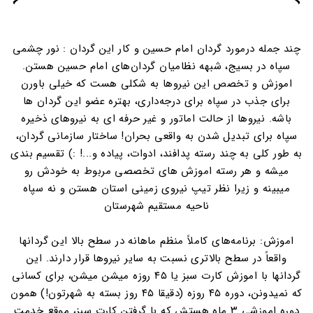
چند جمله درمورد گردان امام حسین و کار این گردان : نور چشمی
سپاه در بسیج، شبهه نظامیان گردان‌های امام حسین هستن.
اموزش و تخصص این نیروها به شکلی هست که خیلی باورن
برای جذب در سپاه برای درجه‌داری، بهتره عضو این گردان ها
باشه. نیروها از حالت اماتور و غیر حرفه ای به نیروهای ذخیره
سپاه برای تبدیل شدن به واقعی بحران! ساختار سازمانی گردان،
به طور کلی به چند رسته پدافند، ادوات، پیاده و...! :) تقسیم بندی
میشه و هر رسته اموزش های تخصصی مربوط به خودش رو
میبینه و زیرا نظر تیپ نیروی زمینی استان هستن و نه سپاه
ناحیه مستقیم شهرستان
اموزش: برنامه‌های کاملاً منظم ماهانه در سطح بالا این گردانها
واقعاً در سطح بالاتری نسبت به سایر نیروها قرار دارند. این
گردانها با اموزش کارت سبز یا ۴۵ روزه میشن میشن، برای کسانی
که نمیدونن، دوره ۴۵ روزه (دقیقا ۴۵ روز بسته به شهرتون!) همون
دوره اموزشی ۳ ماه هستش که با گرفتن کارت سبز، موقع خدمت