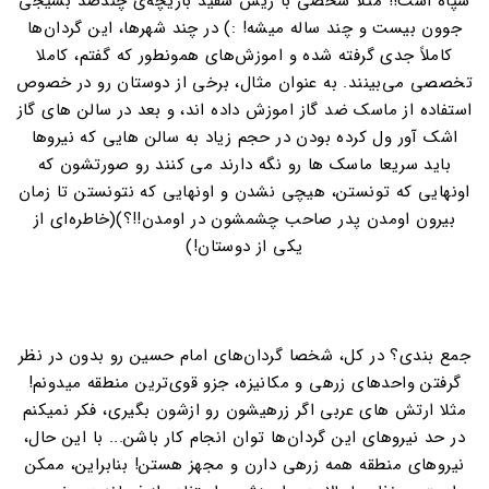
سپاه است!! مثلا شخصی با ریش سفید بازیچه‌ی چندصد بسیجی
جوون بیست و چند ساله میشه! :) در چند شهرها، این گردان‌ها
کاملاً جدی گرفته شده و اموزش‌های همونطور که گفتم، کاملا
تخصصی می‌بینند. به عنوان مثال، برخی از دوستان رو در خصوص
استفاده از ماسک ضد گاز اموزش داده اند، و بعد در سالن های گاز
اشک آور ول کرده بودن در حجم زیاد به سالن هایی که نیروها
باید سریعا ماسک ها رو نگه دارند می کنند رو صورتشون که
اونهایی که تونستن، هیچی نشدن و اونهایی که نتونستن تا زمان
بیرون اومدن پدر صاحب چشمشون در اومدن!!؟)(خاطره‌ای از
یکی از دوستان!)
جمع بندی؟ در کل، شخصا گردان‌های امام حسین رو بدون در نظر
گرفتن واحدهای زرهی و مکانیزه، جزو قوی‌ترین منطقه میدونم!
مثلا ارتش های عربی اگر زرهیشون رو ازشون بگیری، فکر نمیکنم
در حد نیروهای این گردان‌ها توان انجام کار باشن... با این حال،
نیروهای منطقه همه زرهی دارن و مجهز هستن! بنابراین، ممکن