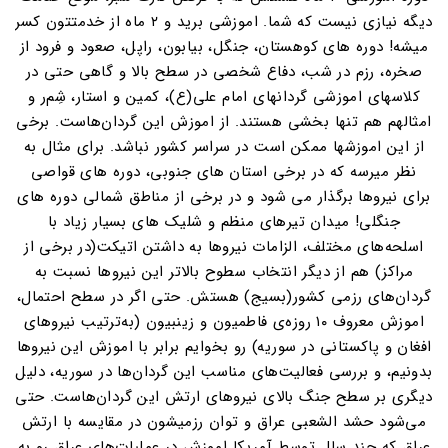
دیگه نیازی نیست که شما. اموزشی برید و ۲ ماه از خدمتتون کسر
میشه! دوره های کوهستان، جنگل، بیابون، راپل، صعود و فرود از
صخره، رزم در شب، دفاع شخصی در سطح بالا و گاهی حتی در
کلاسهای اموزشی گردانهای امام علی(ع)، کمین و استار، شِم‌ر و
امثالهم هم تنها بخشی هستند. از اموزش این گردان‌هاست. برخی
از این اموزشها ممکن است در سراسر کشور نباشد. برای مثال به
نظر میرسه که در برخی استان های جنوبی، دوره های قواصی
برای نیروها برگذار می شود و در برخی از مناطق شمالی دوره های
جنگلی! میدان تیرهای منظم و شلیک های بسیار زیاد با
اسلحه‌های مختلف، الزامات نیروها به داشتن اتیکت(در برخی از
مراکز) هم از دیگر انتخاب سطوح بالاتر این نیروها نسبت به
گردان‌های رزمی کشور(بسیج) هستش. حتی اگر در سطح احتمال،
اموزش معروف ۱۰ روزه‌ی فاطمیون و زینبیون (به‌ترتیب نیروهای
افغان و پاکستانی در سوریه) رو بخوایم برابر با اموزش این نیروها
بدونیم، و بررسی فعالیت‌های مناسب این گردان‌ها در سوریه، دلیل
دیگری بر سطح جنگ بالای نیروهای ارتش این گردان‌هاست. حتی
می‌شود حشد الشعبی عراق و توان رزمیشون در مقایسه با ارتش
عراق که چند سال توسط آمریکا اموزش در عملیات‌های عراق رو به