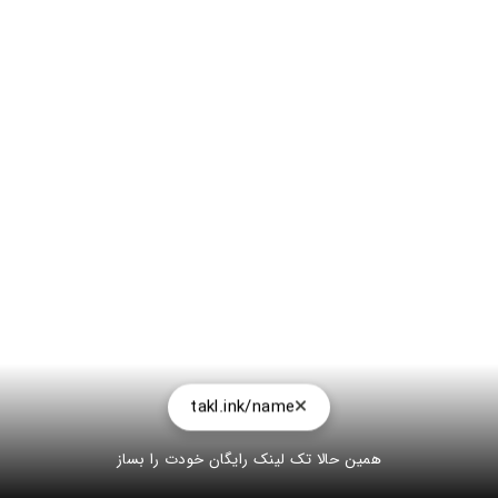
takl.ink/name
همین حالا تک لینک رایگان خودت را بساز