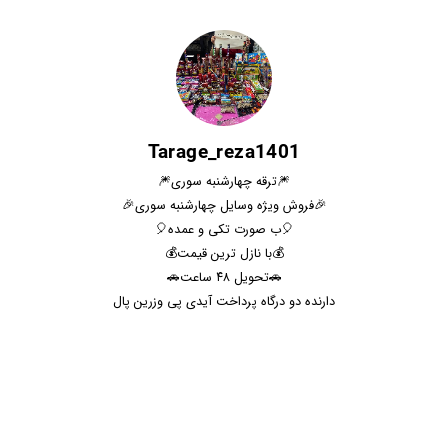
Tarage_reza1401
🎆ترقه چهارشنبه سوری🎆
🎉فروش ویژه وسایل چهارشنبه سوری🎉
🎈ب صورت تکی و عمده🎈
💰با نازل ترین قیمت💰
🚗تحویل ۴۸ ساعت🚗
دارنده دو درگاه پرداخت آیدی پی وزرین پال