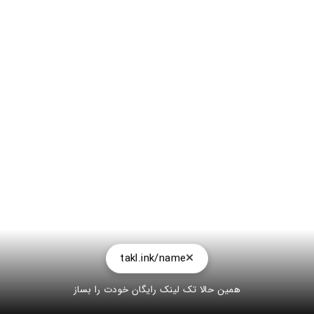
takl.ink/name
همین حالا تک لینک رایگان خودت را بساز