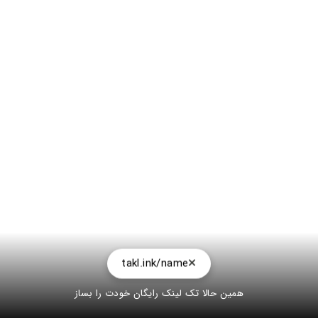
takl.ink/name
همین حالا تک لینک رایگان خودت را بساز