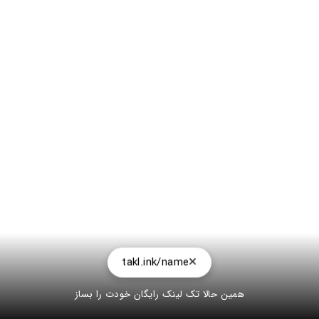
takl.ink/name
همین حالا تک لینک رایگان خودت را بساز