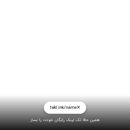
takl.ink/name
همین حالا تک لینک رایگان خودت را بساز