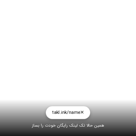
takl.ink/name
همین حالا تک لینک رایگان خودت را بساز