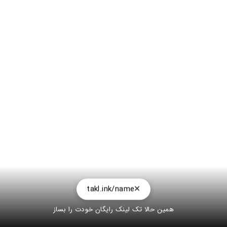
takl.ink/name
همین حالا تک لینک رایگان خودت را بساز