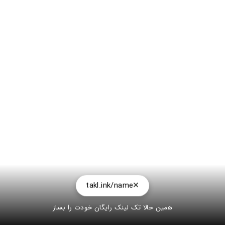
takl.ink/name
همین حالا تک لینک رایگان خودت را بساز