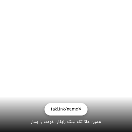
takl.ink/name
همین حالا تک لینک رایگان خودت را بساز