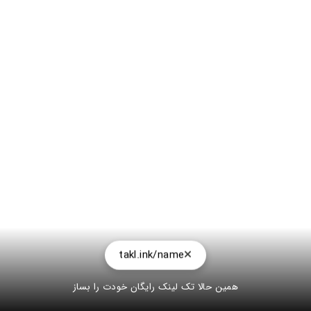
takl.ink/name
همین حالا تک لینک رایگان خودت را بساز