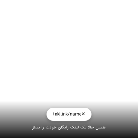
takl.ink/name
همین حالا تک لینک رایگان خودت را بساز