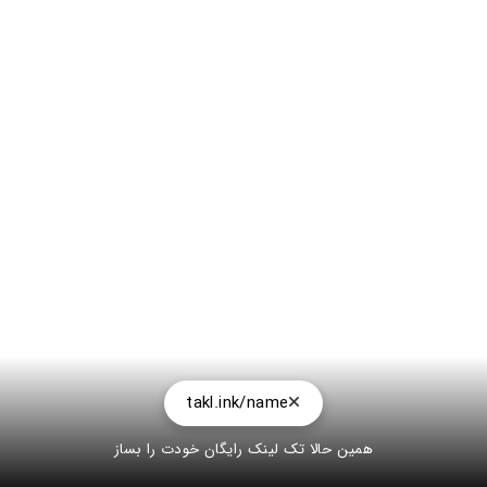
takl.ink/name
همین حالا تک لینک رایگان خودت را بساز