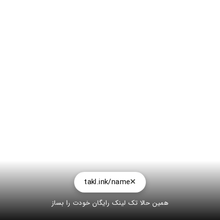
takl.ink/name
همین حالا تک لینک رایگان خودت را بساز