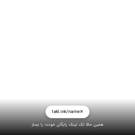
takl.ink/name
همین حالا تک لینک رایگان خودت را بساز