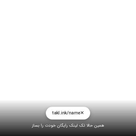
takl.ink/name
همین حالا تک لینک رایگان خودت را بساز