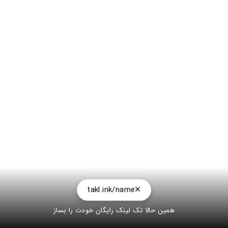
takl.ink/name
همین حالا تک لینک رایگان خودت را بساز