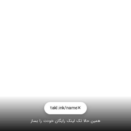
takl.ink/name
همین حالا تک لینک رایگان خودت را بساز